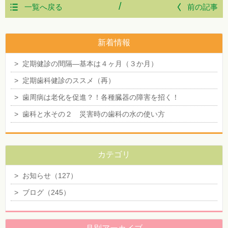
/
一覧へ戻る
前の記事
新着情報
>
定期健診の間隔―基本は４ヶ月（３か月）
>
定期歯科健診のススメ（再）
>
歯周病は老化を促進？！各種臓器の障害を招く！
>
歯科と水その２ 災害時の歯科の水の使い方
カテゴリ
>
お知らせ（127）
>
ブログ（245）