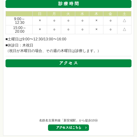
日
月
火
水
木
金
土
9:00～
×
○
○
○
×
○
△
12:30
15:00～
×
○
○
○
×
○
△
20:00
■土曜日は9:00〜12:30/13:00〜16:00
■休診日：木祝日
（祝日が木曜日の場合、その週の木曜日は診療します。）
名鉄名古屋本線「新安城駅」から徒歩10分