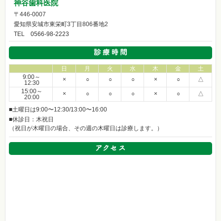
神谷歯科医院
〒446-0007
愛知県安城市東栄町3丁目806番地2
TEL
0566-98-2223
日
月
火
水
木
金
土
9:00～
×
○
○
○
×
○
△
12:30
15:00～
×
○
○
○
×
○
△
20:00
■土曜日は9:00〜12:30/13:00〜16:00
■休診日：木祝日
（祝日が木曜日の場合、その週の木曜日は診療します。）