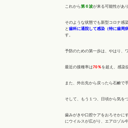
これから
第６波
が来る可能性があ
そのような状態でも新型コロナ感
と
歯科に通院して感染（特に歯周
す。
予防のための第一歩は、やはり、
最近の接種率は
70％
を超え、感染
また、外出先から戻ったら石鹸で
そして、もう１つ、日頃から気を
歯みがきや口腔ケアをおろそかに
にウイルスが広がり、エアロゾル