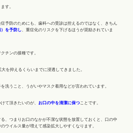
ります。
染症予防のためにも、歯科への受診は控えるのではなく、きちん
病）を予防し
、重症化のリスクを下げるほうが奨励されていま
ワクチンの接種です。
拡大を抑えるくらいまでに浸透してきました。
手を洗うこと、うがいやマスク着用などが言われています。
つけて頂きたいのが、
お口の中を清潔に保つ
ことです。
する、つまりお口のなかが不潔な状態を放置しておくと、口の中
中のウイルス量が増えて感染拡大しやすくなります。