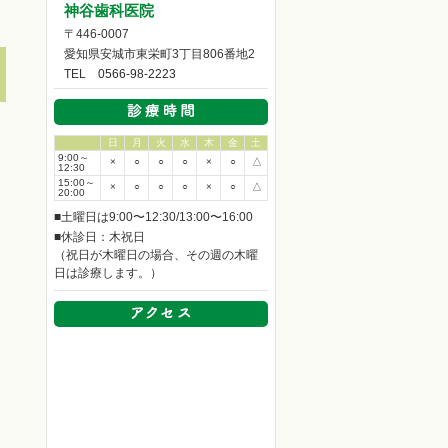
神谷歯科医院
〒446-0007
愛知県安城市東栄町3丁目806番地2
TEL
0566-98-2223
日
月
火
水
木
金
土
9:00～
×
○
○
○
×
○
△
12:30
15:00～
×
○
○
○
×
○
△
20:00
■土曜日は9:00〜12:30/13:00〜16:00
■休診日：木祝日
（祝日が木曜日の場合、その週の木曜
日は診療します。）