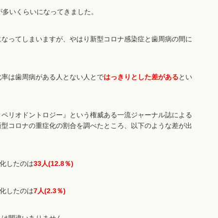
が多いくらいになってきました。
になってしまいますが、やはり新型コロナ感染症と歯周病の間に
化率は歯周病がある人とない人とで
はっきりとした差がある
とい
・ペリオドントロジー』という権威ある一流ジャーナル誌による
新型コロナの重症化の割合を調べたところ、以下のような差が出
症化したのは
33人(12.8％)
症化したのは
7人(2.3％)