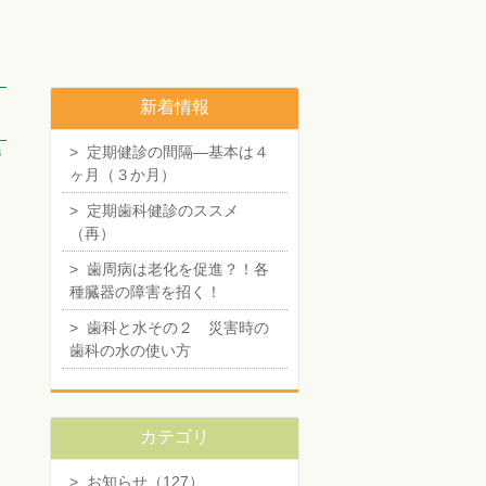
新着情報
>
定期健診の間隔―基本は４
3
ヶ月（３か月）
>
定期歯科健診のススメ
（再）
>
歯周病は老化を促進？！各
種臓器の障害を招く！
>
歯科と水その２ 災害時の
歯科の水の使い方
カテゴリ
>
お知らせ（127）