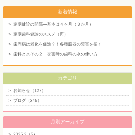
新着情報
>
定期健診の間隔―基本は４ヶ月（３か月）
>
定期歯科健診のススメ（再）
>
歯周病は老化を促進？！各種臓器の障害を招く！
>
歯科と水その２ 災害時の歯科の水の使い方
カテゴリ
>
お知らせ（127）
>
ブログ（245）
月別アーカイブ
>
2025.2（5）