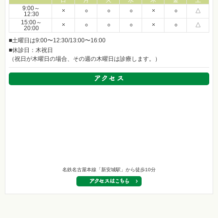
日
月
火
水
木
金
土
9:00～
×
○
○
○
×
○
△
12:30
15:00～
×
○
○
○
×
○
△
20:00
■土曜日は9:00〜12:30/13:00〜16:00
■休診日：木祝日
（祝日が木曜日の場合、その週の木曜日は診療します。）
名鉄名古屋本線「新安城駅」から徒歩10分