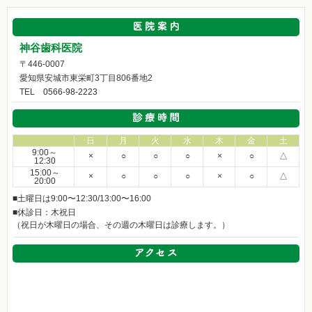
神谷歯科医院
〒446-0007
愛知県安城市東栄町3丁目806番地2
TEL
0566-98-2223
日
月
火
水
木
金
土
9:00～
×
○
○
○
×
○
△
12:30
15:00～
×
○
○
○
×
○
△
20:00
■土曜日は9:00〜12:30/13:00〜16:00
■休診日：木祝日
（祝日が木曜日の場合、その週の木曜日は診療します。）