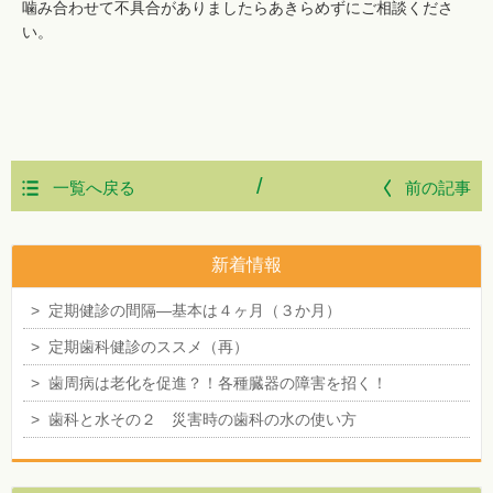
噛み合わせて不具合がありましたらあきらめずにご相談くださ
い。
/
一覧へ戻る
前の記事
新着情報
>
定期健診の間隔―基本は４ヶ月（３か月）
>
定期歯科健診のススメ（再）
>
歯周病は老化を促進？！各種臓器の障害を招く！
>
歯科と水その２ 災害時の歯科の水の使い方