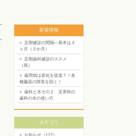
新着情報
>
定期健診の間隔―基本は４
4
ヶ月（３か月）
>
定期歯科健診のススメ
（再）
>
歯周病は老化を促進？！各
種臓器の障害を招く！
>
歯科と水その２ 災害時の
歯科の水の使い方
カテゴリ
>
お知らせ（127）