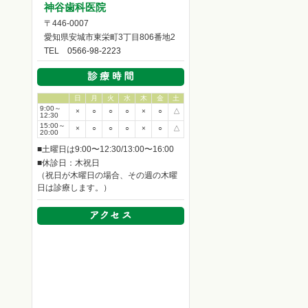
神谷歯科医院
〒446-0007
愛知県安城市東栄町3丁目806番地2
TEL
0566-98-2223
日
月
火
水
木
金
土
9:00～
×
○
○
○
×
○
△
12:30
15:00～
×
○
○
○
×
○
△
20:00
■土曜日は9:00〜12:30/13:00〜16:00
■休診日：木祝日
（祝日が木曜日の場合、その週の木曜
日は診療します。）