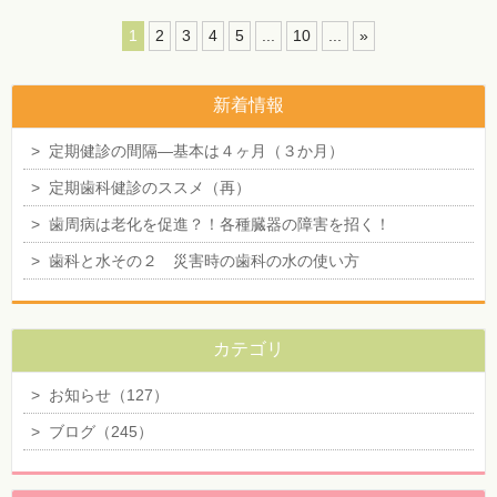
1
2
3
4
5
...
10
...
»
新着情報
>
定期健診の間隔―基本は４ヶ月（３か月）
>
定期歯科健診のススメ（再）
>
歯周病は老化を促進？！各種臓器の障害を招く！
>
歯科と水その２ 災害時の歯科の水の使い方
カテゴリ
>
お知らせ（127）
>
ブログ（245）