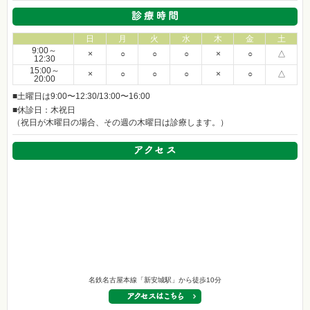
日
月
火
水
木
金
土
9:00～
×
○
○
○
×
○
△
12:30
15:00～
×
○
○
○
×
○
△
20:00
■土曜日は9:00〜12:30/13:00〜16:00
■休診日：木祝日
（祝日が木曜日の場合、その週の木曜日は診療します。）
名鉄名古屋本線「新安城駅」から徒歩10分