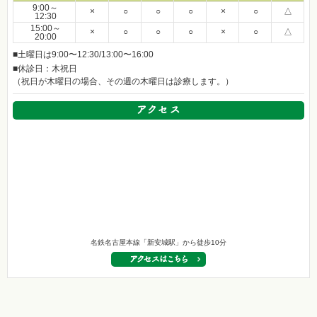
9:00～
×
○
○
○
×
○
△
12:30
15:00～
×
○
○
○
×
○
△
20:00
■土曜日は9:00〜12:30/13:00〜16:00
■休診日：木祝日
（祝日が木曜日の場合、その週の木曜日は診療します。）
名鉄名古屋本線「新安城駅」から徒歩10分