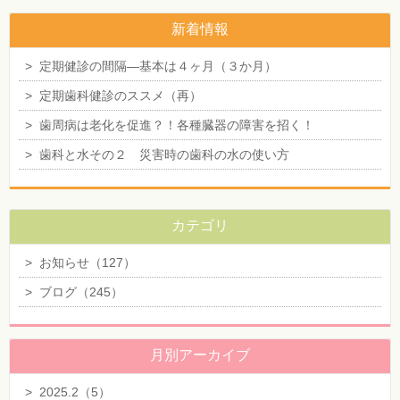
新着情報
>
定期健診の間隔―基本は４ヶ月（３か月）
>
定期歯科健診のススメ（再）
>
歯周病は老化を促進？！各種臓器の障害を招く！
>
歯科と水その２ 災害時の歯科の水の使い方
カテゴリ
>
お知らせ（127）
>
ブログ（245）
月別アーカイブ
>
2025.2（5）